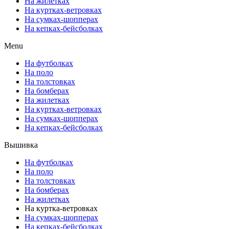
На жилетках
На куртках-ветровках
На сумках-шопперах
На кепках-бейсболках
Menu
На футболках
На поло
На толстовках
На бомберах
На жилетках
На куртках-ветровках
На сумках-шопперах
На кепках-бейсболках
Вышивка
На футболках
На поло
На толстовках
На бомберах
На жилетках
На куртка-ветровках
На сумках-шопперах
На кепках-бейсболках