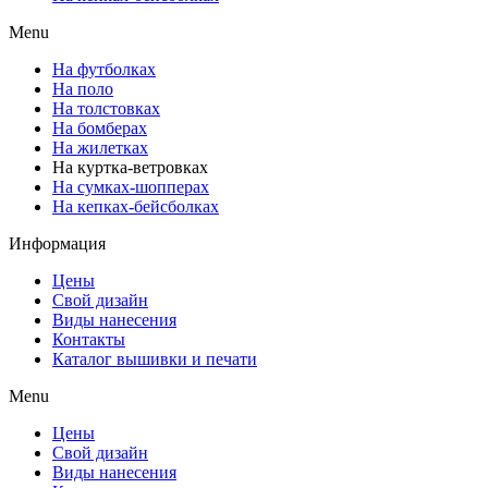
Menu
На футболках
На поло
На толстовках
На бомберах
На жилетках
На куртка-ветровках
На сумках-шопперах
На кепках-бейсболках
Информация
Цены
Свой дизайн
Виды нанесения
Контакты
Каталог вышивки и печати
Menu
Цены
Свой дизайн
Виды нанесения